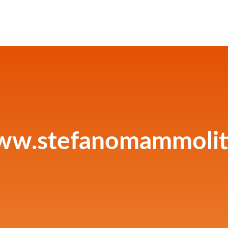
w.stefanomammoliti